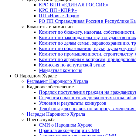
КРО ВПП «ЕДИНАЯ РОССИЯ»
КРО ПП «КПРФ»
ПП «Новые Люди»
РО ПП Справедливая Россия в Республике К
Комитеты и комиссии
Комитет по бюджету, налогам, собственности
Комитет по законодательству, государственн
Комитет по делам семьи, здравоохранению, т
Комитет по образованию, науке, культуре, и
Комитет по промышленности, строительству, 
Комитет по аграрным вопросам, природополь
Комиссия по депутатской этике
Мандатная комиссия
О Народном Хурале
Регламент Народного Хурала
Кадровое обеспечение
Порядок поступления граждан на гражданску
Сведения о вакантных должностях и квалифи
Условия и результаты конкурсов
Телефоны для справок по вопросу замещения
Награды Народного Хурала
Пресс-служба
СМИ о Народном Хурале
Правила аккредитации СМИ
Аккредитованные журналисты СМИ