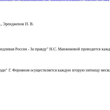
Н. Э., Эрендженов П. В.
ивая Россия - За правду" Н.С. Манжиковой проводится каждый чет
" Г. Ферояном осуществляется каждую вторую пятницу месяца с