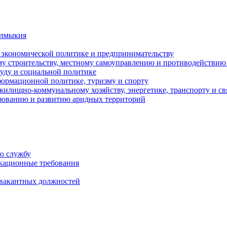
алмыкия
, экономической политике и предпринимательству
ому строительству, местному самоуправлению и противодействи
руду и социальной политике
нформационной политике, туризму и спорту
жилищно-коммунальному хозяйству, энергетике, транспорту и св
зованию и развитию аридных территорий
ю службу
кационные требования
 вакантных должностей