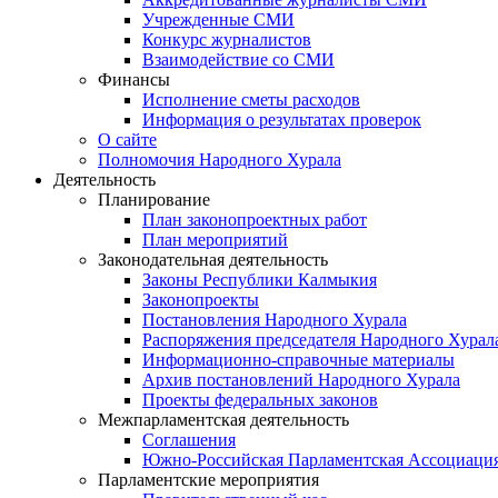
Учрежденные СМИ
Конкурс журналистов
Взаимодействие со СМИ
Финансы
Исполнение сметы расходов
Информация о результатах проверок
О сайте
Полномочия Народного Хурала
Деятельность
Планирование
План законопроектных работ
План мероприятий
Законодательная деятельность
Законы Республики Калмыкия
Законопроекты
Постановления Народного Хурала
Распоряжения председателя Народного Хурал
Информационно-справочные материалы
Архив постановлений Народного Хурала
Проекты федеральных законов
Межпарламентская деятельность
Соглашения
Южно-Российская Парламентская Ассоциаци
Парламентские мероприятия