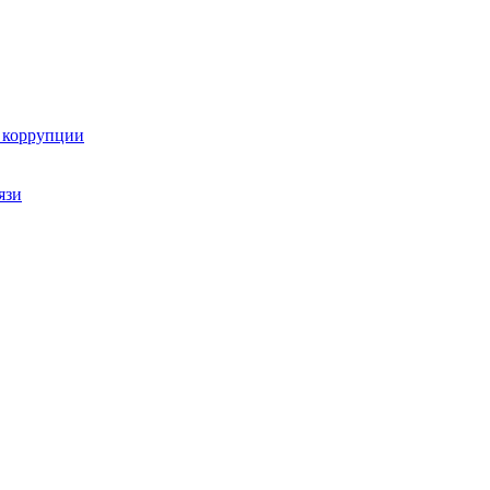
ю коррупции
язи