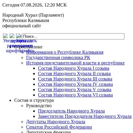
Сегодня 07.08.2026, 12:20 МСК
Народный Хурал (Парламент)
Республики Калмыкия
официальный сайт
О республике
Информация о Республике Калмыкия
Государственная символика РК
История представительной власти в республике
Состав Народного Хурала I созыва
Состав Народного Хурала II созыва
Состав Народного Хурала III созыва
Состав Народного Хурала IV созыва
Состав Народного Хурала V созыва
Состав Народного Хурала VI созыва
Состав и структура
Руководство
Председатель Народного Хурала
Заместители Председателя Народного Хурала
Депутаты Народного Хурала
Сенатор Российской Федерации
Депутатские фракции