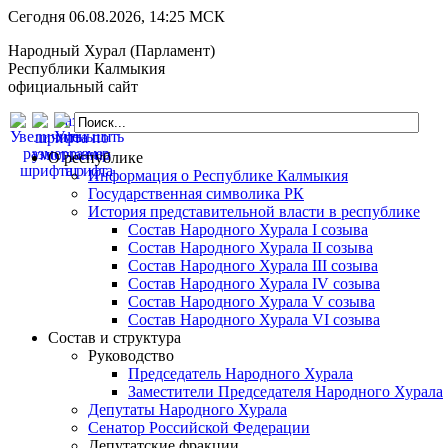
Сегодня 06.08.2026, 14:25 МСК
Народный Хурал (Парламент)
Республики Калмыкия
официальный сайт
О республике
Информация о Республике Калмыкия
Государственная символика РК
История представительной власти в республике
Состав Народного Хурала I созыва
Состав Народного Хурала II созыва
Состав Народного Хурала III созыва
Состав Народного Хурала IV созыва
Состав Народного Хурала V созыва
Состав Народного Хурала VI созыва
Состав и структура
Руководство
Председатель Народного Хурала
Заместители Председателя Народного Хурала
Депутаты Народного Хурала
Сенатор Российской Федерации
Депутатские фракции