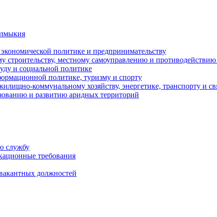
алмыкия
, экономической политике и предпринимательству
ому строительству, местному самоуправлению и противодействи
руду и социальной политике
нформационной политике, туризму и спорту
жилищно-коммунальному хозяйству, энергетике, транспорту и св
зованию и развитию аридных территорий
ю службу
кационные требования
 вакантных должностей