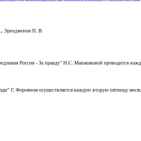
Н. Э., Эрендженов П. В.
ивая Россия - За правду" Н.С. Манжиковой проводится каждый чет
" Г. Ферояном осуществляется каждую вторую пятницу месяца с