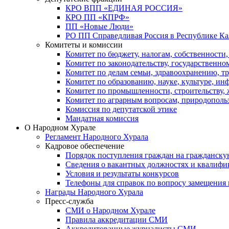
КРО ВПП «ЕДИНАЯ РОССИЯ»
КРО ПП «КПРФ»
ПП «Новые Люди»
РО ПП Справедливая Россия в Республике К
Комитеты и комиссии
Комитет по бюджету, налогам, собственности
Комитет по законодательству, государственн
Комитет по делам семьи, здравоохранению, т
Комитет по образованию, науке, культуре, и
Комитет по промышленности, строительству, 
Комитет по аграрным вопросам, природополь
Комиссия по депутатской этике
Мандатная комиссия
О Народном Хурале
Регламент Народного Хурала
Кадровое обеспечение
Порядок поступления граждан на гражданску
Сведения о вакантных должностях и квалифи
Условия и результаты конкурсов
Телефоны для справок по вопросу замещения
Награды Народного Хурала
Пресс-служба
СМИ о Народном Хурале
Правила аккредитации СМИ
Аккредитованные журналисты СМИ