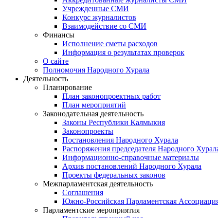
Учрежденные СМИ
Конкурс журналистов
Взаимодействие со СМИ
Финансы
Исполнение сметы расходов
Информация о результатах проверок
О сайте
Полномочия Народного Хурала
Деятельность
Планирование
План законопроектных работ
План мероприятий
Законодательная деятельность
Законы Республики Калмыкия
Законопроекты
Постановления Народного Хурала
Распоряжения председателя Народного Хурал
Информационно-справочные материалы
Архив постановлений Народного Хурала
Проекты федеральных законов
Межпарламентская деятельность
Соглашения
Южно-Российская Парламентская Ассоциаци
Парламентские мероприятия