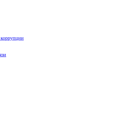
ю коррупции
язи