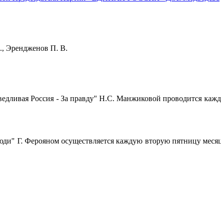
Н. Э., Эрендженов П. В.
ивая Россия - За правду" Н.С. Манжиковой проводится каждый чет
" Г. Ферояном осуществляется каждую вторую пятницу месяца с