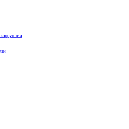
ю коррупции
язи