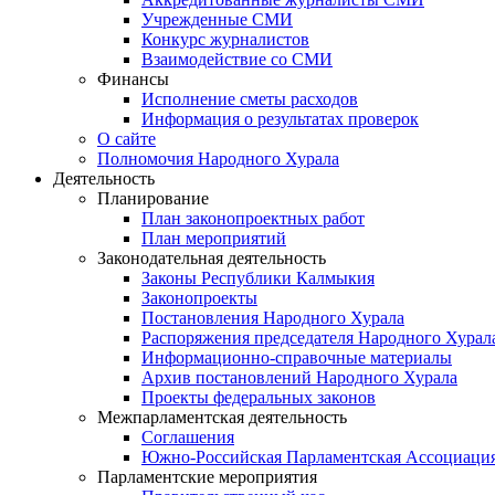
Учрежденные СМИ
Конкурс журналистов
Взаимодействие со СМИ
Финансы
Исполнение сметы расходов
Информация о результатах проверок
О сайте
Полномочия Народного Хурала
Деятельность
Планирование
План законопроектных работ
План мероприятий
Законодательная деятельность
Законы Республики Калмыкия
Законопроекты
Постановления Народного Хурала
Распоряжения председателя Народного Хурал
Информационно-справочные материалы
Архив постановлений Народного Хурала
Проекты федеральных законов
Межпарламентская деятельность
Соглашения
Южно-Российская Парламентская Ассоциаци
Парламентские мероприятия