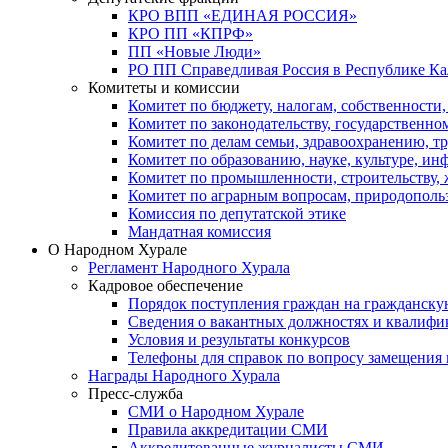
КРО ВПП «ЕДИНАЯ РОССИЯ»
КРО ПП «КПРФ»
ПП «Новые Люди»
РО ПП Справедливая Россия в Республике К
Комитеты и комиссии
Комитет по бюджету, налогам, собственности
Комитет по законодательству, государственн
Комитет по делам семьи, здравоохранению, т
Комитет по образованию, науке, культуре, и
Комитет по промышленности, строительству, 
Комитет по аграрным вопросам, природополь
Комиссия по депутатской этике
Мандатная комиссия
О Народном Хурале
Регламент Народного Хурала
Кадровое обеспечение
Порядок поступления граждан на гражданску
Сведения о вакантных должностях и квалифи
Условия и результаты конкурсов
Телефоны для справок по вопросу замещения
Награды Народного Хурала
Пресс-служба
СМИ о Народном Хурале
Правила аккредитации СМИ
Аккредитованные журналисты СМИ