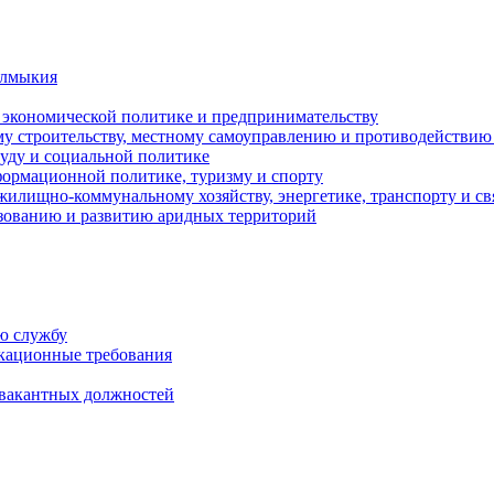
алмыкия
, экономической политике и предпринимательству
ому строительству, местному самоуправлению и противодействи
руду и социальной политике
нформационной политике, туризму и спорту
жилищно-коммунальному хозяйству, энергетике, транспорту и св
зованию и развитию аридных территорий
ю службу
кационные требования
 вакантных должностей