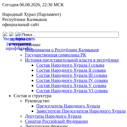
Сегодня 06.08.2026, 22:30 МСК
Народный Хурал (Парламент)
Республики Калмыкия
официальный сайт
О республике
Информация о Республике Калмыкия
Государственная символика РК
История представительной власти в республике
Состав Народного Хурала I созыва
Состав Народного Хурала II созыва
Состав Народного Хурала III созыва
Состав Народного Хурала IV созыва
Состав Народного Хурала V созыва
Состав Народного Хурала VI созыва
Состав и структура
Руководство
Председатель Народного Хурала
Заместители Председателя Народного Хурала
Депутаты Народного Хурала
Сенатор Российской Федерации
Депутатские фракции