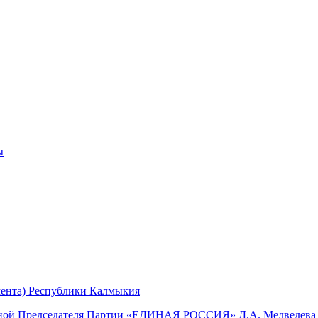
ы
мента) Республики Калмыкия
мной Председателя Партии «ЕДИНАЯ РОССИЯ» Д.А. Медведева