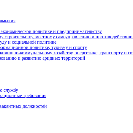
алмыкия
, экономической политике и предпринимательству
ому строительству, местному самоуправлению и противодействи
руду и социальной политике
нформационной политике, туризму и спорту
жилищно-коммунальному хозяйству, энергетике, транспорту и св
зованию и развитию аридных территорий
ю службу
кационные требования
 вакантных должностей