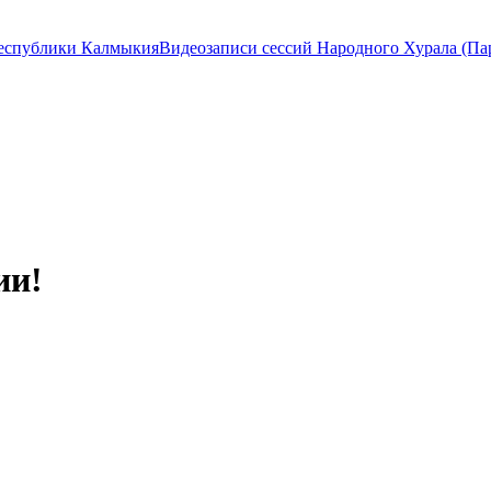
Видеозаписи сессий Народного Хурала (П
ии!