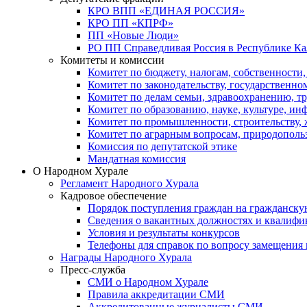
КРО ВПП «ЕДИНАЯ РОССИЯ»
КРО ПП «КПРФ»
ПП «Новые Люди»
РО ПП Справедливая Россия в Республике К
Комитеты и комиссии
Комитет по бюджету, налогам, собственности
Комитет по законодательству, государственн
Комитет по делам семьи, здравоохранению, т
Комитет по образованию, науке, культуре, и
Комитет по промышленности, строительству, 
Комитет по аграрным вопросам, природополь
Комиссия по депутатской этике
Мандатная комиссия
О Народном Хурале
Регламент Народного Хурала
Кадровое обеспечение
Порядок поступления граждан на гражданску
Сведения о вакантных должностях и квалифи
Условия и результаты конкурсов
Телефоны для справок по вопросу замещения
Награды Народного Хурала
Пресс-служба
СМИ о Народном Хурале
Правила аккредитации СМИ
Аккредитованные журналисты СМИ