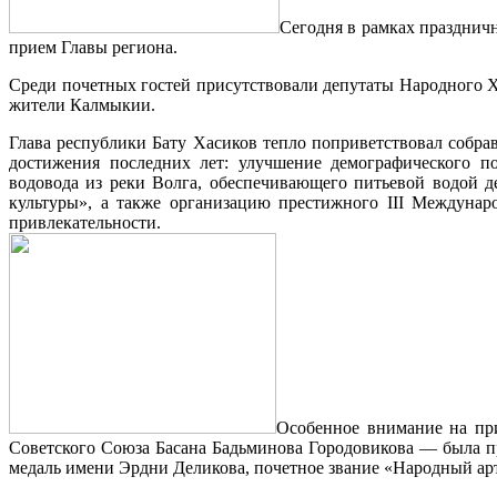
Сегодня в рамках празднич
прием Главы региона.
Среди почетных гостей присутствовали депутаты Народного Х
жители Калмыкии.
Глава республики Бату Хасиков тепло поприветствовал собра
достижения последних лет: улучшение демографического п
водовода из реки Волга, обеспечивающего питьевой водой д
культуры», а также организацию престижного III Междунар
привлекательности.
Особенное внимание на пр
Советского Союза Басана Бадьминова Городовикова — была 
медаль имени Эрдни Деликова, почетное звание «Народный ар