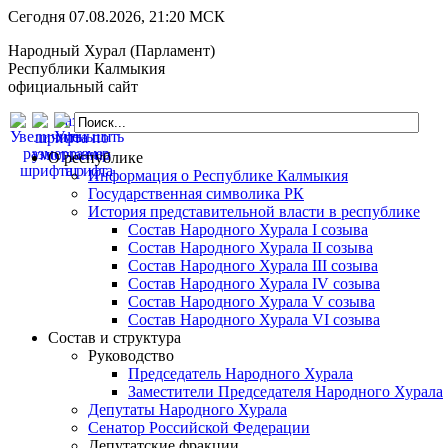
Сегодня 07.08.2026, 21:20 МСК
Народный Хурал (Парламент)
Республики Калмыкия
официальный сайт
О республике
Информация о Республике Калмыкия
Государственная символика РК
История представительной власти в республике
Состав Народного Хурала I созыва
Состав Народного Хурала II созыва
Состав Народного Хурала III созыва
Состав Народного Хурала IV созыва
Состав Народного Хурала V созыва
Состав Народного Хурала VI созыва
Состав и структура
Руководство
Председатель Народного Хурала
Заместители Председателя Народного Хурала
Депутаты Народного Хурала
Сенатор Российской Федерации
Депутатские фракции