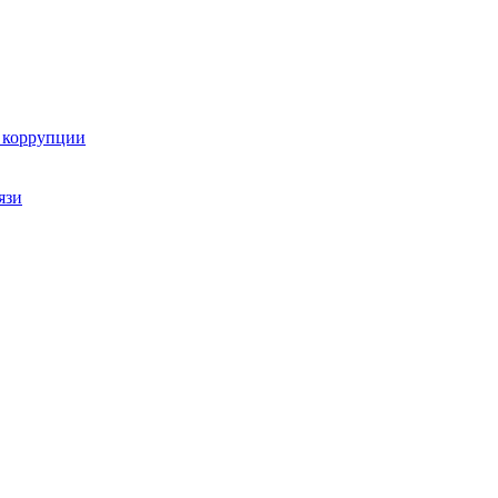
ю коррупции
язи