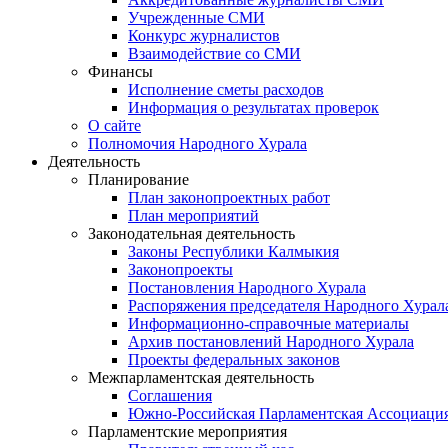
Учрежденные СМИ
Конкурс журналистов
Взаимодействие со СМИ
Финансы
Исполнение сметы расходов
Информация о результатах проверок
О сайте
Полномочия Народного Хурала
Деятельность
Планирование
План законопроектных работ
План мероприятий
Законодательная деятельность
Законы Республики Калмыкия
Законопроекты
Постановления Народного Хурала
Распоряжения председателя Народного Хурал
Информационно-справочные материалы
Архив постановлений Народного Хурала
Проекты федеральных законов
Межпарламентская деятельность
Соглашения
Южно-Российская Парламентская Ассоциаци
Парламентские мероприятия