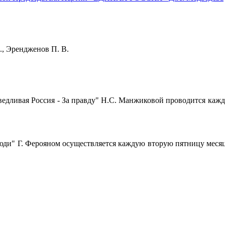
Н. Э., Эрендженов П. В.
ивая Россия - За правду" Н.С. Манжиковой проводится каждый чет
" Г. Ферояном осуществляется каждую вторую пятницу месяца с