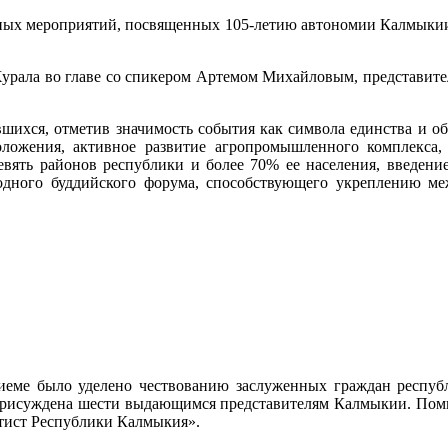
ных мероприятий, посвященных 105-летию автономии Калмыкии,
урала во главе со спикером Артемом Михайловым, представите
вшихся, отметив значимость события как символа единства и 
оложения, активное развитие агропромышленного комплекса,
евять районов республики и более 70% ее населения, введен
одного буддийского форума, способствующего укреплению ме
иеме было уделено чествованию заслуженных граждан респуб
присуждена шести выдающимся представителям Калмыкии. Помим
тист Республики Калмыкия».