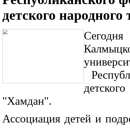
детского народного
С
егодн
Калмыц
универси
Республи
детско
"Хамдан".
Ассоциация детей и подр