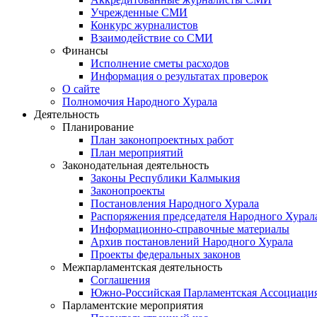
Учрежденные СМИ
Конкурс журналистов
Взаимодействие со СМИ
Финансы
Исполнение сметы расходов
Информация о результатах проверок
О сайте
Полномочия Народного Хурала
Деятельность
Планирование
План законопроектных работ
План мероприятий
Законодательная деятельность
Законы Республики Калмыкия
Законопроекты
Постановления Народного Хурала
Распоряжения председателя Народного Хурал
Информационно-справочные материалы
Архив постановлений Народного Хурала
Проекты федеральных законов
Межпарламентская деятельность
Соглашения
Южно-Российская Парламентская Ассоциаци
Парламентские мероприятия