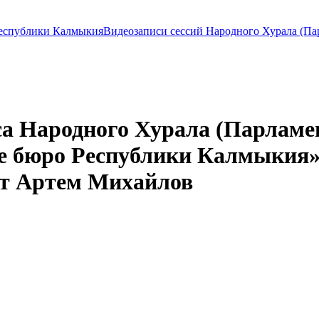
Видеозаписи сессий Народного Хурала (П
са Народного Хурала (Парламе
ое бюро Республики Калмыкия»
ат Артем Михайлов