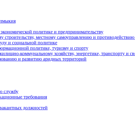
алмыкия
, экономической политике и предпринимательству
ому строительству, местному самоуправлению и противодействи
руду и социальной политике
нформационной политике, туризму и спорту
жилищно-коммунальному хозяйству, энергетике, транспорту и св
зованию и развитию аридных территорий
ю службу
кационные требования
 вакантных должностей