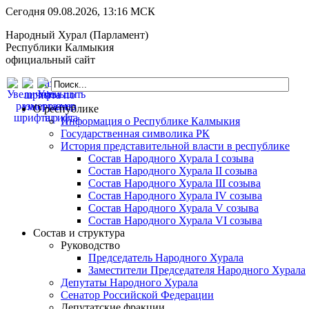
Сегодня 09.08.2026, 13:16 МСК
Народный Хурал (Парламент)
Республики Калмыкия
официальный сайт
О республике
Информация о Республике Калмыкия
Государственная символика РК
История представительной власти в республике
Состав Народного Хурала I созыва
Состав Народного Хурала II созыва
Состав Народного Хурала III созыва
Состав Народного Хурала IV созыва
Состав Народного Хурала V созыва
Состав Народного Хурала VI созыва
Состав и структура
Руководство
Председатель Народного Хурала
Заместители Председателя Народного Хурала
Депутаты Народного Хурала
Сенатор Российской Федерации
Депутатские фракции