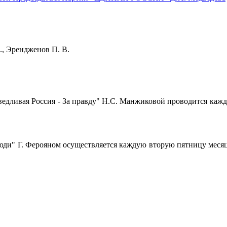
Н. Э., Эрендженов П. В.
ивая Россия - За правду" Н.С. Манжиковой проводится каждый чет
" Г. Ферояном осуществляется каждую вторую пятницу месяца с