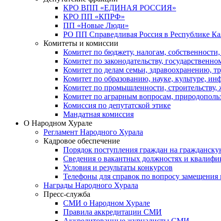
КРО ВПП «ЕДИНАЯ РОССИЯ»
КРО ПП «КПРФ»
ПП «Новые Люди»
РО ПП Справедливая Россия в Республике К
Комитеты и комиссии
Комитет по бюджету, налогам, собственности
Комитет по законодательству, государственн
Комитет по делам семьи, здравоохранению, т
Комитет по образованию, науке, культуре, и
Комитет по промышленности, строительству, 
Комитет по аграрным вопросам, природополь
Комиссия по депутатской этике
Мандатная комиссия
О Народном Хурале
Регламент Народного Хурала
Кадровое обеспечение
Порядок поступления граждан на гражданску
Сведения о вакантных должностях и квалифи
Условия и результаты конкурсов
Телефоны для справок по вопросу замещения
Награды Народного Хурала
Пресс-служба
СМИ о Народном Хурале
Правила аккредитации СМИ
Аккредитованные журналисты СМИ