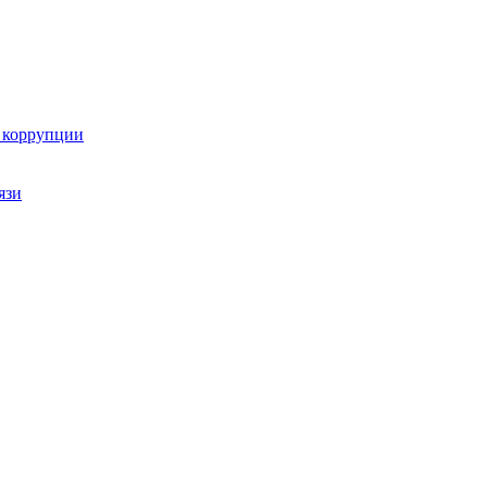
ю коррупции
язи