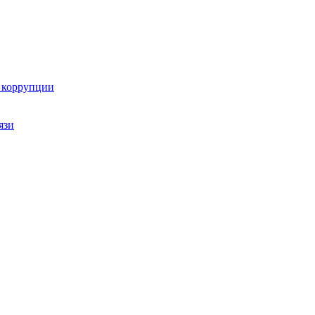
ю коррупции
язи