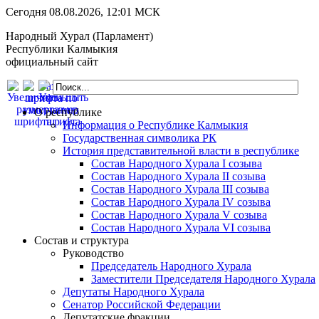
Сегодня 08.08.2026, 12:01 МСК
Народный Хурал (Парламент)
Республики Калмыкия
официальный сайт
О республике
Информация о Республике Калмыкия
Государственная символика РК
История представительной власти в республике
Состав Народного Хурала I созыва
Состав Народного Хурала II созыва
Состав Народного Хурала III созыва
Состав Народного Хурала IV созыва
Состав Народного Хурала V созыва
Состав Народного Хурала VI созыва
Состав и структура
Руководство
Председатель Народного Хурала
Заместители Председателя Народного Хурала
Депутаты Народного Хурала
Сенатор Российской Федерации
Депутатские фракции