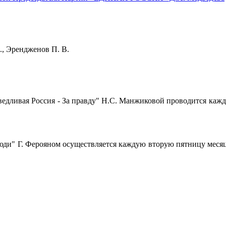
Н. Э., Эрендженов П. В.
ивая Россия - За правду" Н.С. Манжиковой проводится каждый чет
" Г. Ферояном осуществляется каждую вторую пятницу месяца с