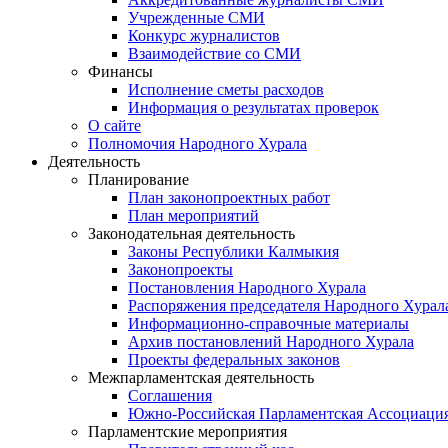
Учрежденные СМИ
Конкурс журналистов
Взаимодействие со СМИ
Финансы
Исполнение сметы расходов
Информация о результатах проверок
О сайте
Полномочия Народного Хурала
Деятельность
Планирование
План законопроектных работ
План мероприятий
Законодательная деятельность
Законы Республики Калмыкия
Законопроекты
Постановления Народного Хурала
Распоряжения председателя Народного Хурал
Информационно-справочные материалы
Архив постановлений Народного Хурала
Проекты федеральных законов
Межпарламентская деятельность
Соглашения
Южно-Российская Парламентская Ассоциаци
Парламентские мероприятия