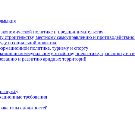
алмыкия
, экономической политике и предпринимательству
ому строительству, местному самоуправлению и противодействи
руду и социальной политике
нформационной политике, туризму и спорту
жилищно-коммунальному хозяйству, энергетике, транспорту и св
зованию и развитию аридных территорий
ю службу
кационные требования
 вакантных должностей