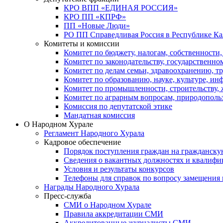
КРО ВПП «ЕДИНАЯ РОССИЯ»
КРО ПП «КПРФ»
ПП «Новые Люди»
РО ПП Справедливая Россия в Республике К
Комитеты и комиссии
Комитет по бюджету, налогам, собственности
Комитет по законодательству, государственн
Комитет по делам семьи, здравоохранению, т
Комитет по образованию, науке, культуре, и
Комитет по промышленности, строительству, 
Комитет по аграрным вопросам, природополь
Комиссия по депутатской этике
Мандатная комиссия
О Народном Хурале
Регламент Народного Хурала
Кадровое обеспечение
Порядок поступления граждан на гражданску
Сведения о вакантных должностях и квалифи
Условия и результаты конкурсов
Телефоны для справок по вопросу замещения
Награды Народного Хурала
Пресс-служба
СМИ о Народном Хурале
Правила аккредитации СМИ
Аккредитованные журналисты СМИ